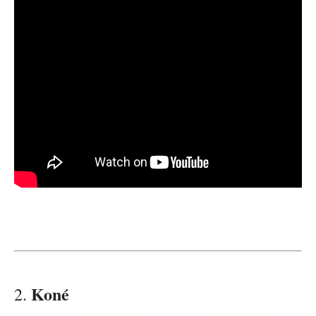
Koné
2.