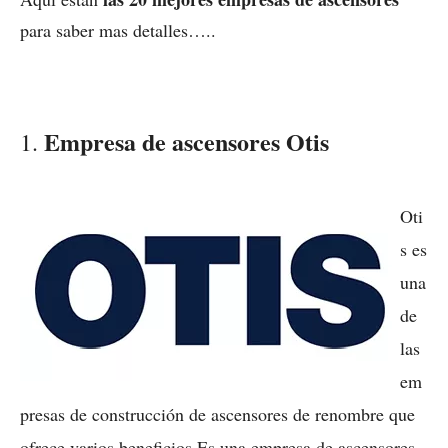
para saber mas detalles…..
Empresa de ascensores Otis
1.
Oti
s es
una
de
las
em
presas de construcción de ascensores de renombre que
ofrece varios beneficios.Es una empresa de ascensores