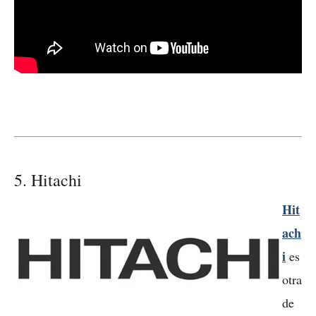
5. Hitachi
Hit
ach
i
es
otra
de