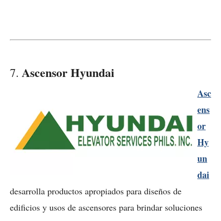
Ascensor Hyundai
7.
Asc
ens
or
Hy
un
dai
desarrolla productos apropiados para diseños de
edificios y usos de ascensores para brindar soluciones