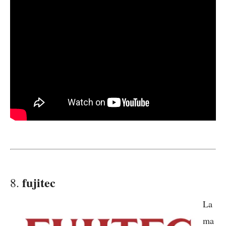
fujitec
8.
La
ma