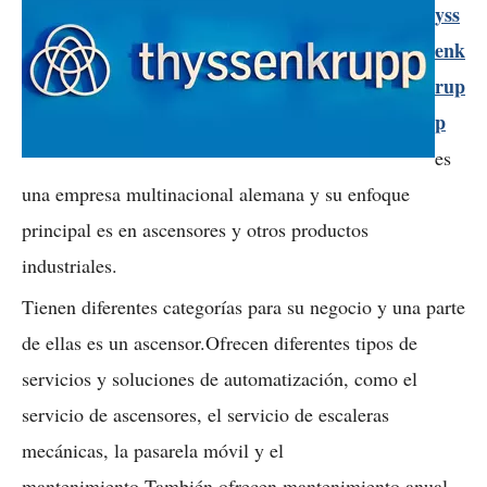
yss
enk
rup
p
es
una empresa multinacional alemana y su enfoque
principal es en ascensores y otros productos
industriales.
Tienen diferentes categorías para su negocio y una parte
de ellas es un ascensor.Ofrecen diferentes tipos de
servicios y soluciones de automatización, como el
servicio de ascensores, el servicio de escaleras
mecánicas, la pasarela móvil y el
mantenimiento.También ofrecen mantenimiento anual,