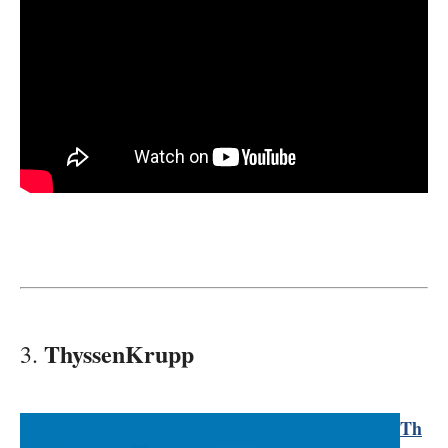
ThyssenKrupp
3.
Th