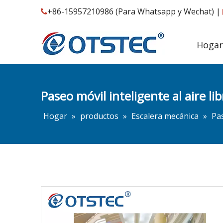
+86-15957210986 (Para Whatsapp y Wechat) |

Hogar
Paseo móvil inteligente al aire li
Hogar
»
productos
»
Escalera mecánica
»
Pas