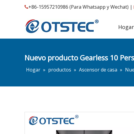
+86-15957210986 (Para Whatsapp y Wechat) |

Hogar
Nuevo producto Gearless 10 Pers
Hogar
»
productos
»
Ascensor de casa
»
Nue