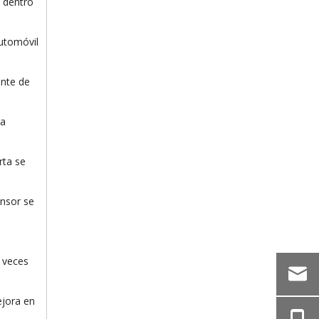
 dentro
automóvil
ente de
ra
rta se
ensor se
 veces
ejora en