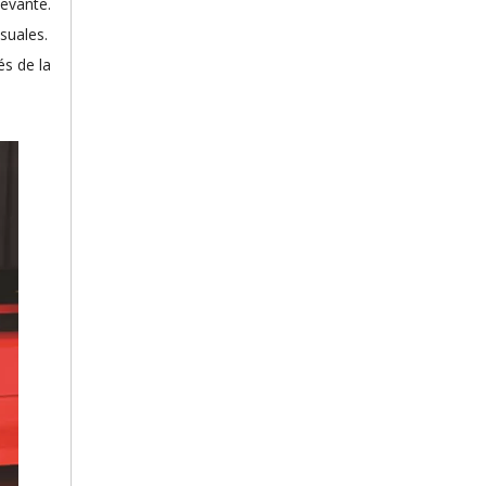
levante.
suales.
és de la