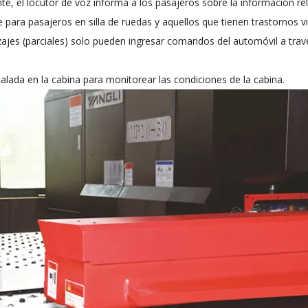
e, el locutor de voz informa a los pasajeros sobre la información re
para pasajeros en silla de ruedas y aquellos que tienen trastornos vi
izajes (parciales) solo pueden ingresar comandos del automóvil a trav
lada en la cabina para monitorear las condiciones de la cabina.