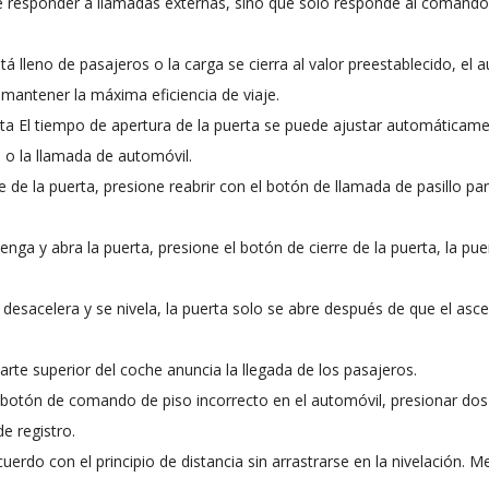
e responder a llamadas externas, sino que solo responde al comando
 lleno de pasajeros o la carga se cierra al valor preestablecido, el 
mantener la máxima eficiencia de viaje.
rta El tiempo de apertura de la puerta se puede ajustar automáticam
e o la llamada de automóvil.
e de la puerta, presione reabrir con el botón de llamada de pasillo pa
enga y abra la puerta, presione el botón de cierre de la puerta, la pue
r desacelera y se nivela, la puerta solo se abre después de que el asc
arte superior del coche anuncia la llegada de los pasajeros.
 botón de comando de piso incorrecto en el automóvil, presionar dos
e registro.
rdo con el principio de distancia sin arrastrarse en la nivelación. M