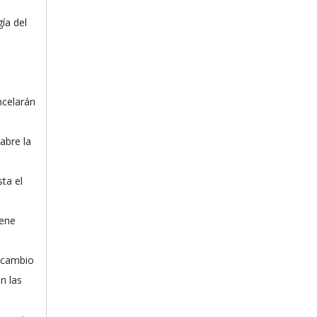
ía del
ncelarán
abre la
ta el
iene
l cambio
n las