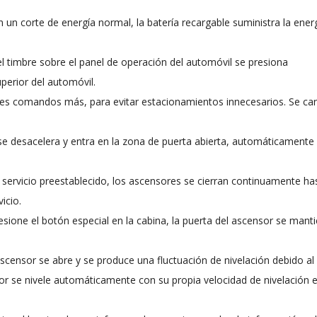
 un corte de energía normal, la batería recargable suministra la energ
l timbre sobre el panel de operación del automóvil se presiona
perior del automóvil.
 tres comandos más, para evitar estacionamientos innecesarios. Se ca
se desacelera y entra en la zona de puerta abierta, automáticamente 
e servicio preestablecido, los ascensores se cierran continuamente has
icio.
esione el botón especial en la cabina, la puerta del ascensor se mant
 ascensor se abre y se produce una fluctuación de nivelación debido a
sor se nivele automáticamente con su propia velocidad de nivelación e