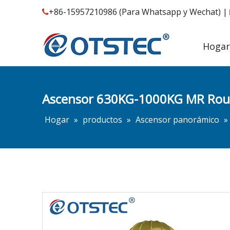
+86-15957210986 (Para Whatsapp y Wechat) |

Hogar
Ascensor 630KG-1000KG MR Round
Hogar
»
productos
»
Ascensor panorámico
»