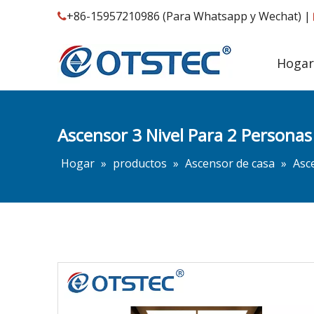
+86-15957210986 (Para Whatsapp y Wechat) |

Hogar
Ascensor 3 Nivel Para 2 Persona
Hogar
»
productos
»
Ascensor de casa
»
Asc